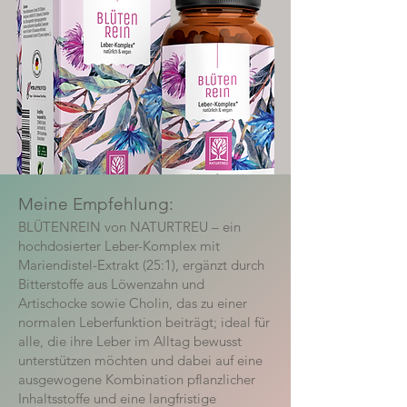
Meine Empfehlung:
BLÜTENREIN von NATURTREU – ein
hochdosierter Leber-Komplex mit
Mariendistel-Extrakt (25:1), ergänzt durch
Bitterstoffe aus Löwenzahn und
Artischocke sowie Cholin, das zu einer
normalen Leberfunktion beiträgt; ideal für
alle, die ihre Leber im Alltag bewusst
unterstützen möchten und dabei auf eine
ausgewogene Kombination pflanzlicher
Inhaltsstoffe und eine langfristige