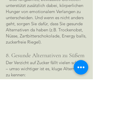
unterstützt zusätzlich dabei, körperlichen
Hunger von emotionalem Verlangen zu
unterscheiden. Und wenn es nicht anders
geht, sorgen Sie dafür, dass Sie gesunde
Alternativen da haben (z.B. Trockenobst,
Nüsse, Zartbitterschokolade, Energy balls,
zuckerfreie Riegel).
8. Gesunde Alternativen zu Süßem
Der Verzicht auf Zucker fällt vielen schwer
– umso wichtiger ist es, kluge Alternativen
zu kennen:
Datteln und anderes Trockenobst: Süß,
ballaststoffreich und mineralstoffhaltig.
Sie sind ein guter Ersatz für Fruchtgummis.
Beeren: Kalorienarm, vitaminreich und
natürlich süß.
Nüsse & Samen: Stillen den Hunger auf
Süßes und liefern gesunde Fette. Sie sind
die Alternative für Chips und ähnliches.
Zartbitterschokolade (ab 80 % Kakao)