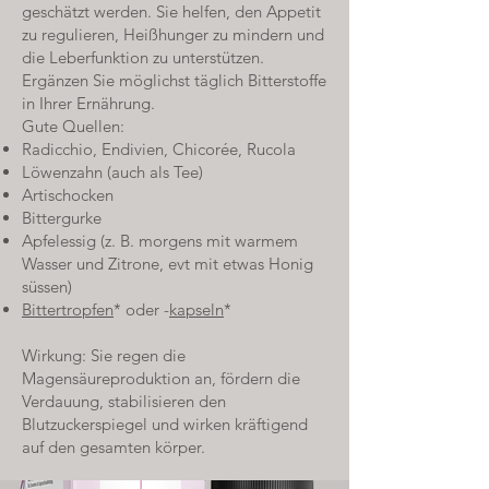
geschätzt werden. Sie helfen, den Appetit
zu regulieren, Heißhunger zu mindern und
die Leberfunktion zu unterstützen.
Ergänzen Sie möglichst täglich Bitterstoffe
in Ihrer Ernährung.
Gute Quellen:
Radicchio, Endivien, Chicorée, Rucola
Löwenzahn (auch als Tee)
Artischocken
Bittergurke
Apfelessig (z. B. morgens mit warmem
Wasser und Zitrone, evt mit etwas Honig
süssen)
Bittertropfen
* oder -
kapseln
*
Wirkung: Sie regen die
Magensäureproduktion an, fördern die
Verdauung, stabilisieren den
Blutzuckerspiegel und wirken kräftigend
auf den gesamten körper.