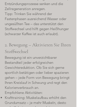
Entzündungsprozesse senken und die
Zellregeneration anregen.
Tipp: Trinken Sie während der
Fastenphasen ausreichend Wasser oder
ungesüßten Tee – das unterstützt den
Stoffwechsel und hilft gegen Heißhunger
(schwarzer Kaffee ist auch erlaubt).
2. Bewegung – Aktivieren Sie Ihren
Stoffwechsel
Bewegung ist ein unverzichtbarer
Bestandteil jeder erfolgreichen
Gewichtsreduktion. Ob Sie sich gerne
sportlich betätigen oder lieber spazieren
gehen – jede Form von Bewegung bringt
Ihren Kreislauf in Schwung und regt den
Kalorienverbrauch an.
Empfohlene Aktivitäten:
Krafttraining: Muskelaufbau erhöht den
Grundumsatz – je mehr Muskeln, desto