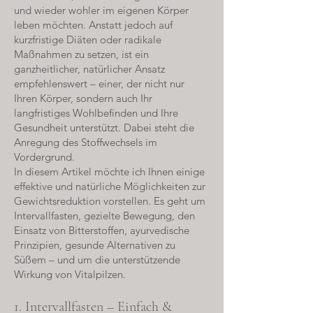
und wieder wohler im eigenen Körper
leben möchten. Anstatt jedoch auf
kurzfristige Diäten oder radikale
Maßnahmen zu setzen, ist ein
ganzheitlicher, natürlicher Ansatz
empfehlenswert – einer, der nicht nur
Ihren Körper, sondern auch Ihr
langfristiges Wohlbefinden und Ihre
Gesundheit unterstützt. Dabei steht die
Anregung des Stoffwechsels im
Vordergrund.
In diesem Artikel möchte ich Ihnen einige
effektive und natürliche Möglichkeiten zur
Gewichtsreduktion vorstellen. Es geht um
Intervallfasten, gezielte Bewegung, den
Einsatz von Bitterstoffen, ayurvedische
Prinzipien, gesunde Alternativen zu
Süßem – und um die unterstützende
Wirkung von Vitalpilzen.
1. Intervallfasten – Einfach &