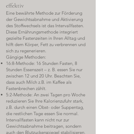
effektiv
Eine bewährte Methode zur Förderung
der Gewichtsabnahme und Aktivierung
des Stoffwechsels ist das Intervallfasten.
Diese Ernährungsmethode integriert
gezielte Fastenzeiten in Ihren Alltag und
hilft dem Körper, Fett zu verbrennen und
sich zu regenerieren.
Gängige Methoden:
16:8-Methode: 16 Stunden Fasten, 8
Stunden Essenszeit – z. B. essen Sie nur
zwischen 12 und 20 Uhr. Beachten Sie,
dass auch Milch z.B. im Kaffee als
Fastenbrechen zählt.
5:2-Methode: An zwei Tagen pro Woche
reduzieren Sie Ihre Kalorienzufuhr stark,
z.B. durch einen Obst- oder Suppentag,
die restlichen Tage essen Sie normal.
Intervallfasten kann nicht nur zur
Gewichtsabnahme beitragen, sondern
auch den Blutzuckerspiegel stabilisieren,