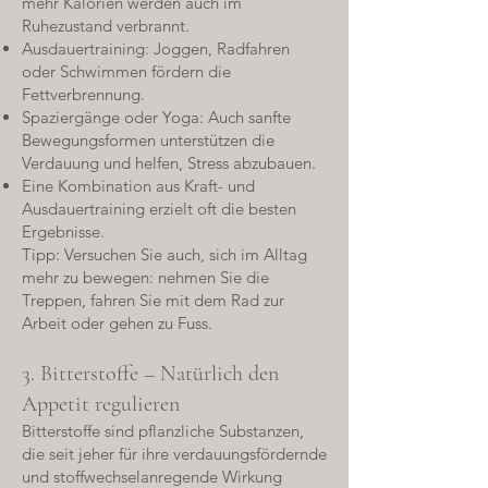
mehr Kalorien werden auch im
Ruhezustand verbrannt.
Ausdauertraining: Joggen, Radfahren
oder Schwimmen fördern die
Fettverbrennung.
Spaziergänge oder Yoga: Auch sanfte
Bewegungsformen unterstützen die
Verdauung und helfen, Stress abzubauen.
Eine Kombination aus Kraft- und
Ausdauertraining erzielt oft die besten
Ergebnisse.
Tipp: Versuchen Sie auch, sich im Alltag
mehr zu bewegen: nehmen Sie die
Treppen, fahren Sie mit dem Rad zur
Arbeit oder gehen zu Fuss.
3. Bitterstoffe – Natürlich den
Appetit regulieren
Bitterstoffe sind pflanzliche Substanzen,
die seit jeher für ihre verdauungsfördernde
und stoffwechselanregende Wirkung