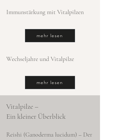
Immunstärkung mit Vitalpilzen
mehr lesen
Wechseljahre und Vitalpilze
mehr lesen
Vitalpilze –
Ein kleiner Überblick
Reishi (Ganoderma lucidum) – Der